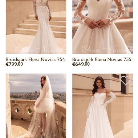
Bruidsjurk Elena Novias 754
Bruidsjurk Elena Novias 755
€799.
€649.
00
00