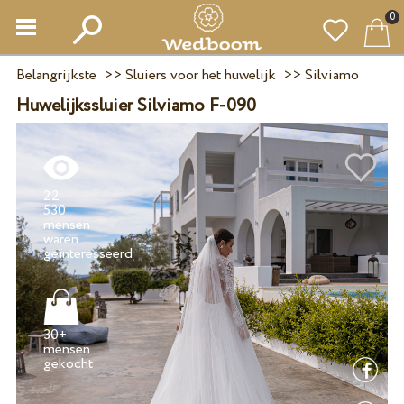
0
Belangrijkste
>>
Sluiers voor het huwelijk
>>
Silviamo
Huwelijkssluier Silviamo F-090
22
530
mensen
waren
30+
mensen