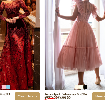
 V-203
Avondjurk Silviamo V-204
Meer details
Meer d
€550.
€499.
00
00