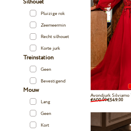
Silhouet
Pluizige rok
Zeemeermin
Recht silhouet
Korte jurk
Treinstation
Geen
Bevestigend
Mouw
Avondjurk Silviamo
€600.
€549.
00
00
Lang
Geen
Kort