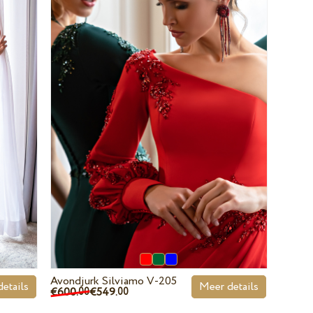
Avondjurk Silviamo V-205
etails
Meer details
€600.
€549.
00
00