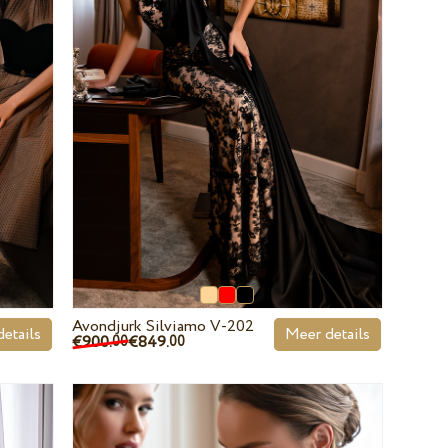
Avondjurk Silviamo V-202
etails
Meer details
€900.
€849.
00
00