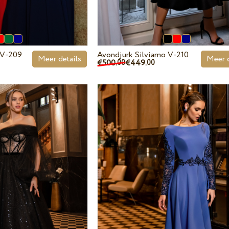
 V-209
Avondjurk Silviamo V-210
Meer details
Meer d
€500.
€449.
00
00