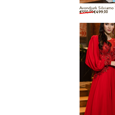
Avondjurk Silviamo
€550.
€499.
00
00