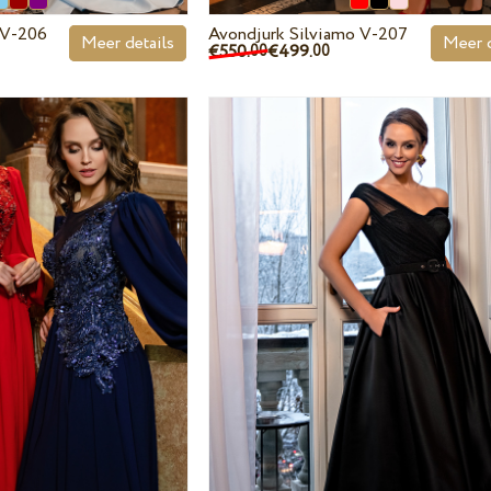
 V-206
Avondjurk Silviamo V-207
Meer details
Meer d
€550.
€499.
00
00