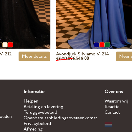
 V-212
Avondjurk Silviamo V-214
Meer details
Meer d
€600.
€549.
00
00
Informatie
Over ons
Helpen
Waarom wij
Betaling en levering
Reactie
Teruggavebeleid
Contact
houden.
Openbare aanbiedingsovereenkomst
Privacybeleid
Afmeting