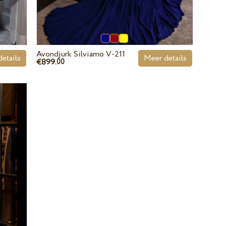
Avondjurk Silviamo V-211
etails
Meer details
€899.
00