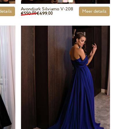
Avondjurk Silviamo V-208
etails
Meer details
€550.
€499.
00
00