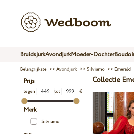
Bruidsjurk
Avondjurk
Moeder-Dochter
Boudoir
Belangrijkste
>>
Avondjurk
>>
Silviamo
>>
Emerald
Collectie Em
Prijs
tegen
tot
€
Merk
Silviamo