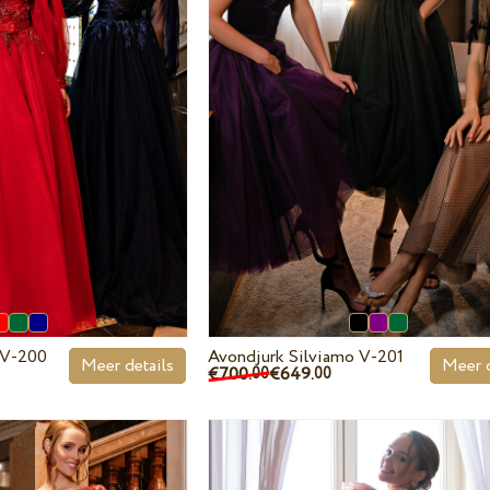
 V-200
Avondjurk Silviamo V-201
Meer details
Meer d
€700.
€649.
00
00