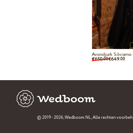
Avondjurk Silviamo
€650.
€649.
00
00
© 2019 - 2026,
Wedboom.NL
, Alle rechten voorbe