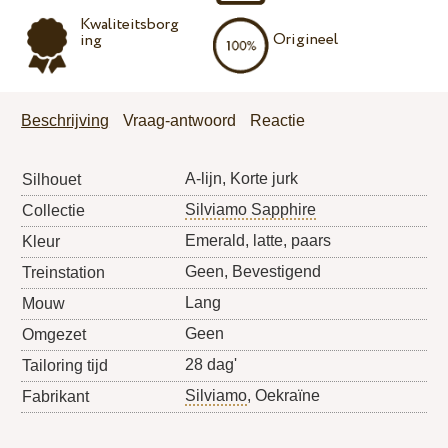
Kwaliteitsborg
Origineel
ing
Beschrijving
Vraag-antwoord
Reactie
A-lijn, Korte jurk
Silhouet
Silviamo Sapphire
Collectie
Emerald, latte, paars
Kleur
Geen, Bevestigend
Treinstation
Lang
Mouw
Geen
Omgezet
28 dag'
Tailoring tijd
Silviamo
, Oekraïne
Fabrikant