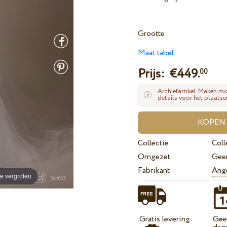
Grootte
Maat tabel
Prijs: €
449.
00
Archiefartikel. Maken mo
details voor het plaatse
Collectie
Coll
Omgezet
Gee
Fabrikant
Ange
e vergroten
Gratis levering
Geef