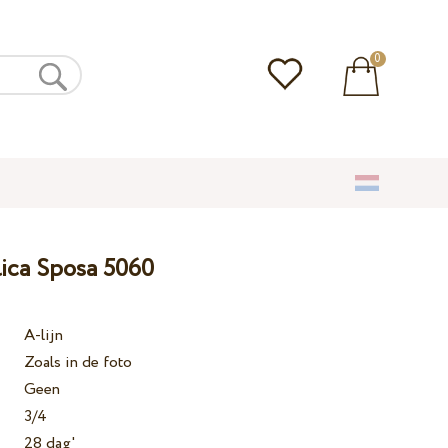
0
lica Sposa 5060
A-lijn
Zoals in de foto
Geen
3/4
28 dag'