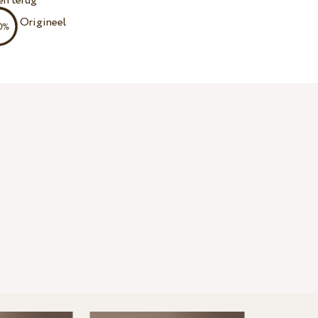
en terug
Origineel