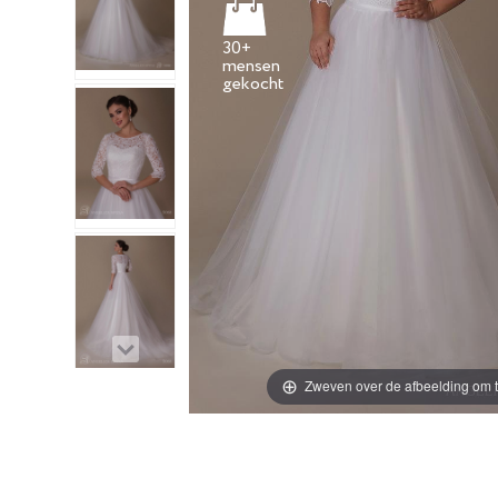
30+
mensen
Zweven over de afbeelding om t