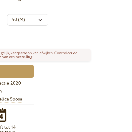
gelijk, kantpatroon kan afwijken. Controleer de
n van een bestelling.
ectie 2020
n
lica Sposa
t tot 14