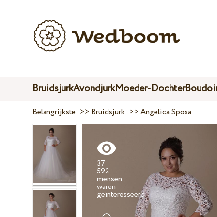
Bruidsjurk
Avondjurk
Moeder-Dochter
Boudoir
Belangrijkste
>>
Bruidsjurk
>>
Angelica Sposa
37
592
mensen
waren