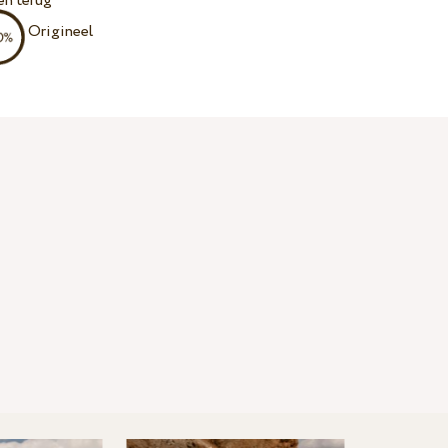
en terug
Origineel