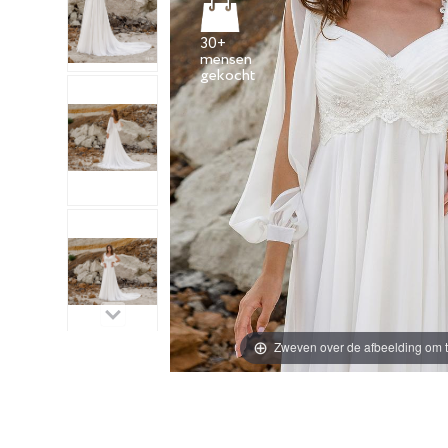
30+
mensen
Zweven over de afbeelding om t