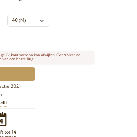
gelijk, kantpatroon kan afwijken. Controleer de
n van een bestelling.
ectie 2021
n
elli
t tot 14