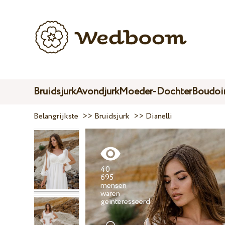
Bruidsjurk
Avondjurk
Moeder-Dochter
Boudoir
Belangrijkste
>>
Bruidsjurk
>>
Dianelli
40
695
mensen
waren