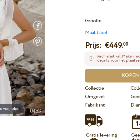
Grootte
Maat tabel
Prijs: €
449.
00
Archiefartikel. Maken mo
details voor het plaatse
Collectie
Coll
Omgezet
Gee
Fabrikant
Dian
e vergroten
Gratis levering
Geef