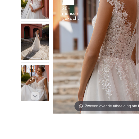
20+
mensen
Zweven over de afbeelding om t