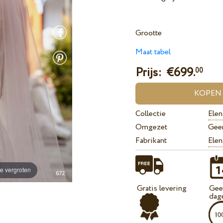
Grootte
Maat tabel
Prijs: €
699.
00
Collectie
Elen
Omgezet
Gee
Fabrikant
Elen
e vergroten
Gratis levering
Geef
dag