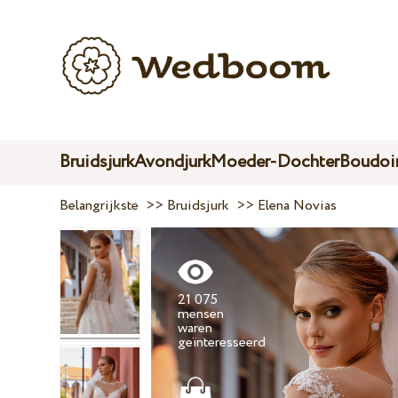
Bruidsjurk
Avondjurk
Moeder-Dochter
Boudoir
Belangrijkste
>>
Bruidsjurk
>>
Elena Novias
21 075
mensen
waren