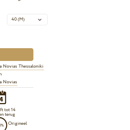
a Novias Thessaloniki
n
a Novias
t tot 14
en terug
Origineel