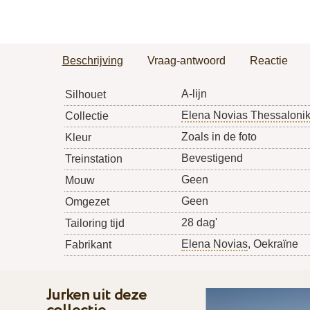
Beschrijving
Vraag-antwoord
Reactie
A-lijn
Silhouet
Elena Novias Thessalonik
Collectie
Zoals in de foto
Kleur
Bevestigend
Treinstation
Geen
Mouw
Geen
Omgezet
28 dag'
Tailoring tijd
Elena Novias
, Oekraïne
Fabrikant
Jurken uit deze