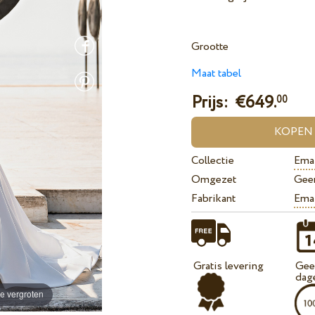
Grootte
Maat tabel
Prijs: €
649.
00
Collectie
Ema
Omgezet
Gee
Fabrikant
Ema
Gratis levering
Geef
dag
e vergroten