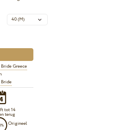
 Bride Greece
n
 Bride
t tot 14
en terug
Origineel