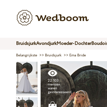
Bruidsjurk
Avondjurk
Moeder-Dochter
Boudoir
Belangrijkste
>>
Bruidsjurk
>>
Ema Bride
22 103
mensen
waren