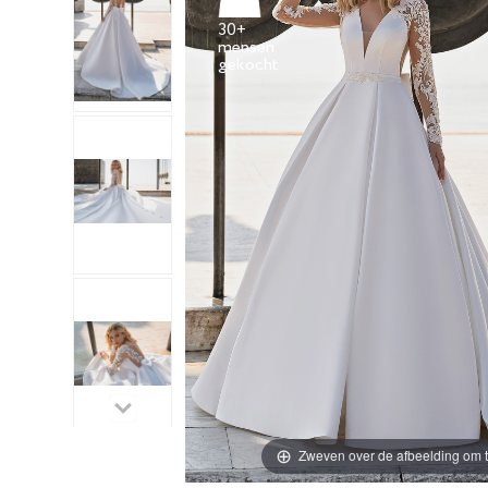
30+
mensen
Zweven over de afbeelding om t