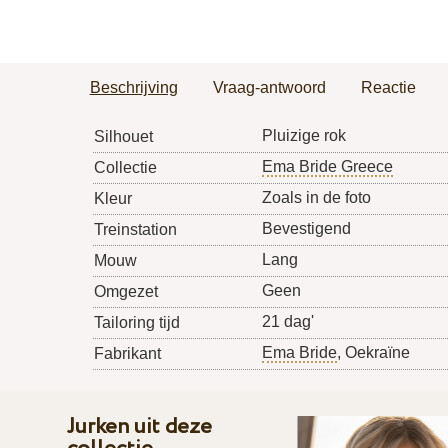
Beschrijving
Vraag-antwoord
Reactie
Pluizige rok
Silhouet
Ema Bride Greece
Collectie
Zoals in de foto
Kleur
Bevestigend
Treinstation
Lang
Mouw
Geen
Omgezet
21 dag'
Tailoring tijd
Ema Bride
, Oekraïne
Fabrikant
Jurken uit deze