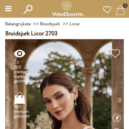
0
Belangrijkste
>>
Bruidsjurk
>>
Licor
Bruidsjurk Licor 2703
25
560
mensen
waren
30+
mensen