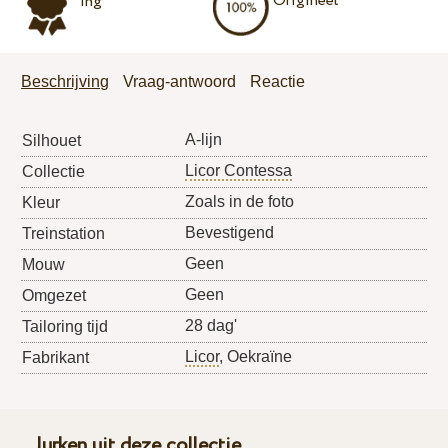
Origineel
ing
Beschrijving
Vraag-antwoord
Reactie
A-lijn
Silhouet
Licor Contessa
Collectie
Zoals in de foto
Kleur
Bevestigend
Treinstation
Geen
Mouw
Geen
Omgezet
28 dag'
Tailoring tijd
Licor
, Oekraïne
Fabrikant
Jurken uit deze collectie