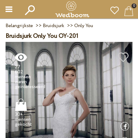
0
Belangrijkste
>>
Bruidsjurk
>>
Only You
Bruidsjurk Only You OY-201
27
602
mensen
waren
30+
mensen