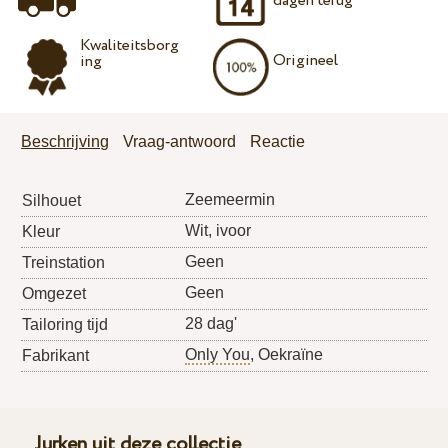
dagen terug
Kwaliteitsborg
Origineel
ing
Beschrijving
Vraag-antwoord
Reactie
Zeemeermin
Silhouet
Wit, ivoor
Kleur
Geen
Treinstation
Geen
Omgezet
28 dag'
Tailoring tijd
Only You
, Oekraïne
Fabrikant
Jurken uit deze collectie