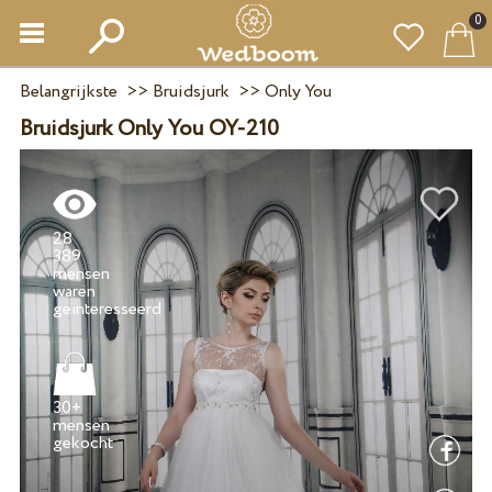
0
Belangrijkste
>>
Bruidsjurk
>>
Only You
Bruidsjurk Only You OY-210
28
389
mensen
waren
30+
mensen