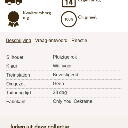
dagen terug
Kwaliteitsborg
Origineel
ing
Beschrijving
Vraag-antwoord
Reactie
Pluizige rok
Silhouet
Wit, ivoor
Kleur
Bevestigend
Treinstation
Geen
Omgezet
28 dag'
Tailoring tijd
Only You
, Oekraïne
Fabrikant
Jurken uit deze collectie