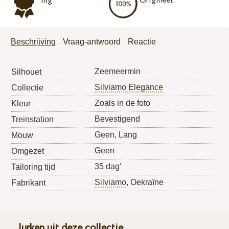
Origineel
ing
Beschrijving
Vraag-antwoord
Reactie
Zeemeermin
Silhouet
Silviamo Elegance
Collectie
Zoals in de foto
Kleur
Bevestigend
Treinstation
Geen, Lang
Mouw
Geen
Omgezet
35 dag'
Tailoring tijd
Silviamo
, Oekraïne
Fabrikant
Jurken uit deze collectie