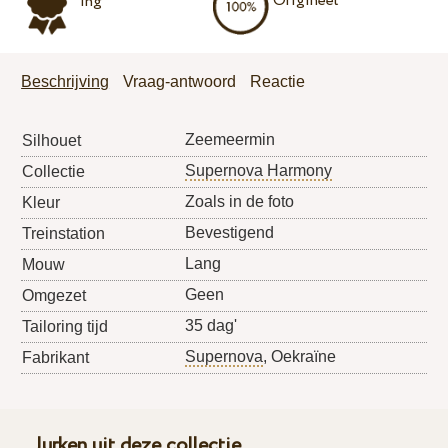
Origineel
ing
Beschrijving
Vraag-antwoord
Reactie
Zeemeermin
Silhouet
Supernova Harmony
Collectie
Zoals in de foto
Kleur
Bevestigend
Treinstation
Lang
Mouw
Geen
Omgezet
35 dag'
Tailoring tijd
Supernova
, Oekraïne
Fabrikant
Jurken uit deze collectie