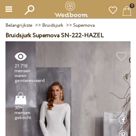
0
Belangrijkste
>>
Bruidsjurk
>>
Supernova
Bruidsjurk Supernova SN-222-HAZEL
21 718
mensen
waren
30+
mensen