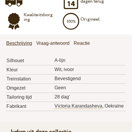
dagen terug
Kwaliteitsborg
Origineel
ing
Beschrijving
Vraag-antwoord
Reactie
A-lijn
Silhouet
Wit, ivoor
Kleur
Bevestigend
Treinstation
Geen
Omgezet
28 dag'
Tailoring tijd
Victoria Karandasheva
, Oekraïne
Fabrikant