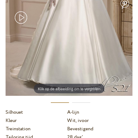
Klik op de afbeelding om te vergroten
Silhouet
A-lijn
Kleur
Wit, ivoor
Treinstation
Bevestigend
Tailoring tijd
28 dag'