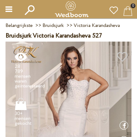
0
Belangrijkste
>>
Bruidsjurk
>>
Victoria Karandasheva
Bruidsjurk Victoria Karandasheva 527
28
789
mensen
waren
30+
mensen