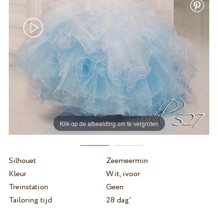
Klik op de afbeelding om te vergroten
Silhouet
Zeemeermin
Kleur
Wit, ivoor
Treinstation
Geen
Tailoring tijd
28 dag'