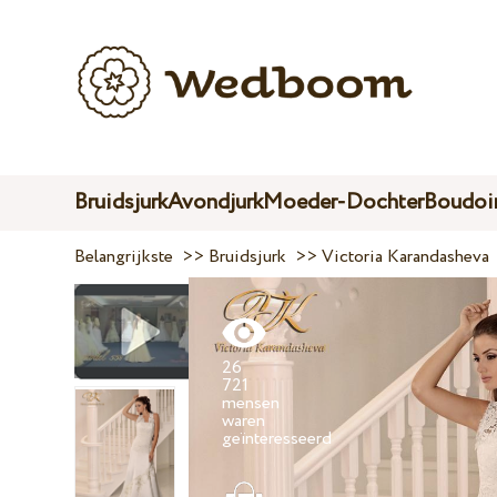
Bruidsjurk
Avondjurk
Moeder-Dochter
Boudoir
Belangrijkste
>>
Bruidsjurk
>>
Victoria Karandasheva
26
721
mensen
waren