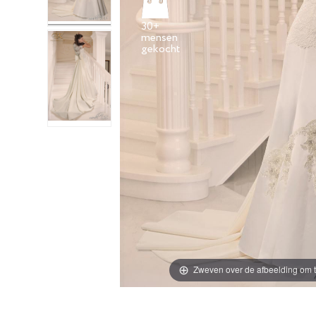
30+
mensen
Zweven over de afbeelding om t