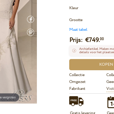
Kleur
Grootte
Maat tabel
Prijs: €
749.
00
Archiefartikel. Maken mo
details voor het plaatse
Collectie
Coll
Omgezet
Gee
Fabrikant
Vict
e vergroten
Gratis levering
Geef