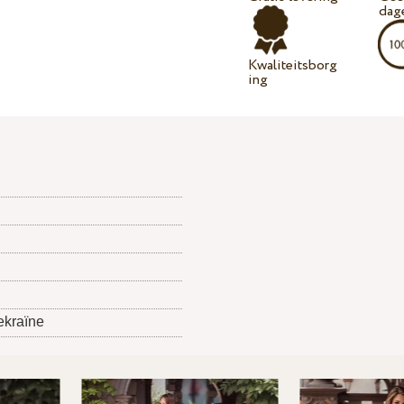
dag
Kwaliteitsborg
ing
ekraïne