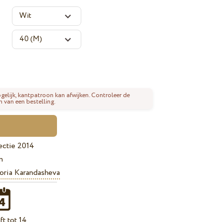
gelijk, kantpatroon kan afwijken. Controleer de
n van een bestelling.
ectie 2014
n
oria Karandasheva
t tot 14