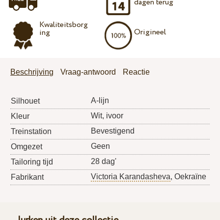
dagen terug
Kwaliteitsborg
Origineel
ing
Beschrijving
Vraag-antwoord
Reactie
A-lijn
Silhouet
Wit, ivoor
Kleur
Bevestigend
Treinstation
Geen
Omgezet
28 dag'
Tailoring tijd
Victoria Karandasheva
, Oekraïne
Fabrikant