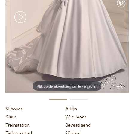
Klik op de afbeelding om te vergroten
Silhouet
A-lijn
Kleur
Wit, ivoor
Treinstation
Bevestigend
Tailoring tijd
28 dag'