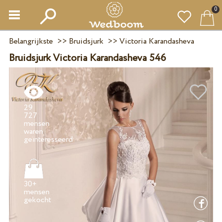
0
Belangrijkste
>>
Bruidsjurk
>>
Victoria Karandasheva
Bruidsjurk Victoria Karandasheva 546
29
727
mensen
waren
30+
mensen