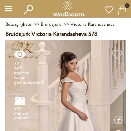
0
Belangrijkste
>>
Bruidsjurk
>>
Victoria Karandasheva
Bruidsjurk Victoria Karandasheva 578
29
449
mensen
waren
30+
mensen