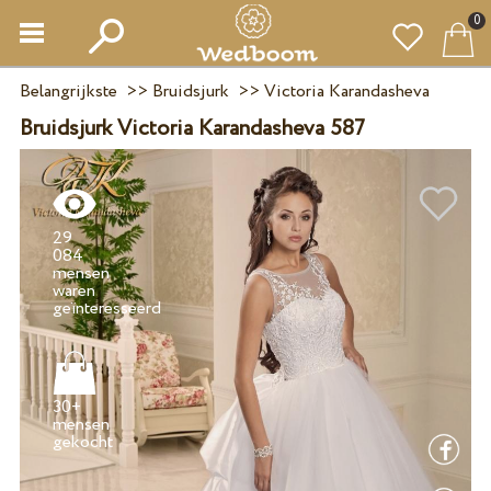
0
Belangrijkste
>>
Bruidsjurk
>>
Victoria Karandasheva
Bruidsjurk Victoria Karandasheva 587
29
084
mensen
waren
30+
mensen