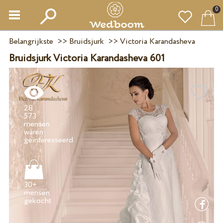
0
Belangrijkste
>>
Bruidsjurk
>>
Victoria Karandasheva
Bruidsjurk Victoria Karandasheva 601
28
573
mensen
waren
30+
mensen