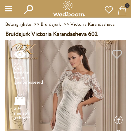
0
Belangrijkste
>>
Bruidsjurk
>>
Victoria Karandasheva
Bruidsjurk Victoria Karandasheva 602
29
840
mensen
waren
30+
mensen