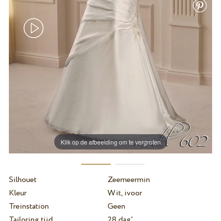
Klik op de afbeelding om te vergroten
Silhouet
Zeemeermin
Kleur
Wit, ivoor
Treinstation
Geen
Tailoring tijd
28 dag'