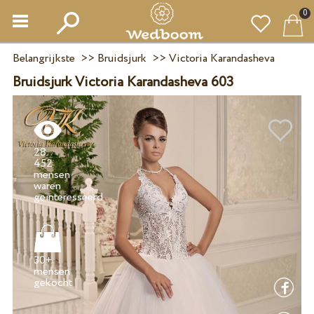
0
Belangrijkste
>>
Bruidsjurk
>>
Victoria Karandasheva
Bruidsjurk Victoria Karandasheva 603
28
452
mensen
waren
30+
mensen