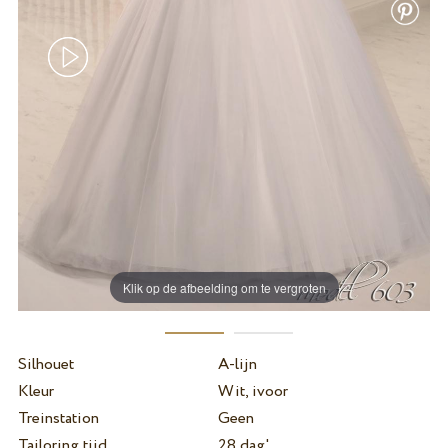
Klik op de afbeelding om te vergroten
Silhouet
A-lijn
Kleur
Wit, ivoor
Treinstation
Geen
Tailoring tijd
28 dag'