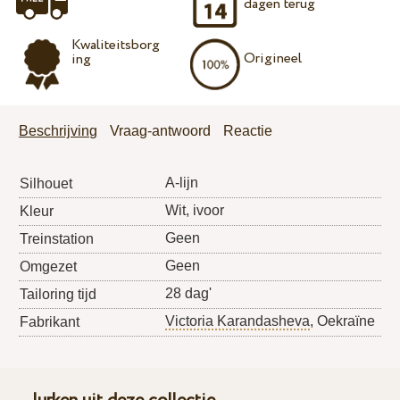
dagen terug
Kwaliteitsborg
Origineel
ing
Beschrijving
Vraag-antwoord
Reactie
A-lijn
Silhouet
Wit, ivoor
Kleur
Geen
Treinstation
Geen
Omgezet
28 dag'
Tailoring tijd
Victoria Karandasheva
, Oekraïne
Fabrikant