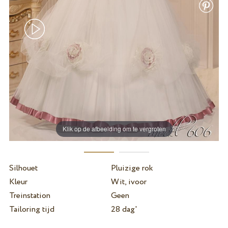
Klik op de afbeelding om te vergroten
Silhouet
Pluizige rok
Kleur
Wit, ivoor
Treinstation
Geen
Tailoring tijd
28 dag'