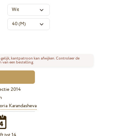
gelijk, kantpatroon kan afwijken. Controleer de
n van een bestelling.
ectie 2014
n
oria Karandasheva
t tot 14