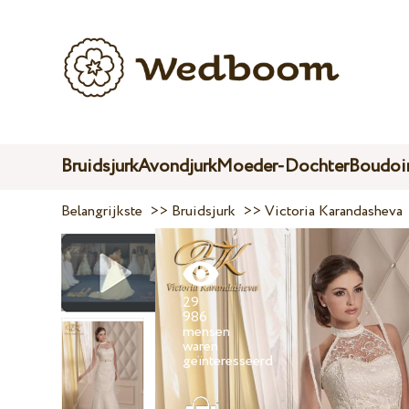
Bruidsjurk
Avondjurk
Moeder-Dochter
Boudoir
Belangrijkste
>>
Bruidsjurk
>>
Victoria Karandasheva
29
986
mensen
waren