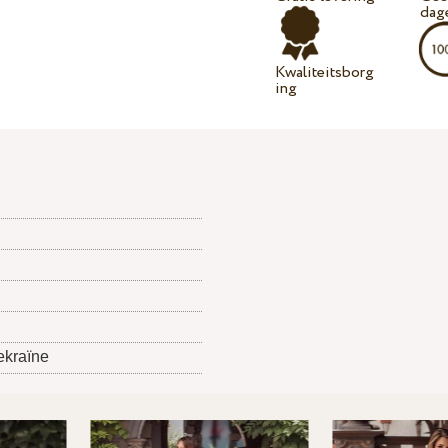
dag
Kwaliteitsborg
ing
ekraïne