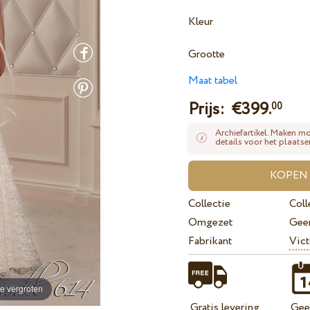
Kleur
Grootte
Maat tabel
Prijs: €
399.
00
Archiefartikel. Maken mo
details voor het plaatse
Collectie
Coll
Omgezet
Gee
Fabrikant
Vict
e vergroten
Gratis levering
Geef