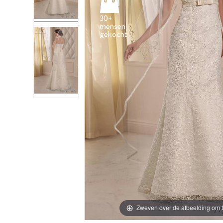
30+
mensen
Zweven over de afbeelding om t