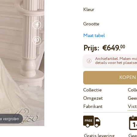
Kleur
Grootte
Maat tabel
Prijs: €
649.
00
Archiefartikel. Maken mo
details voor het plaatse
Collectie
Coll
Omgezet
Gee
Fabrikant
Vict
e vergroten
Gratis levering
Geef