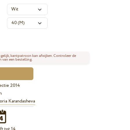
gelijk, kantpatroon kan afwijken. Controleer de
n van een bestelling.
ectie 2014
n
oria Karandasheva
t tot 14