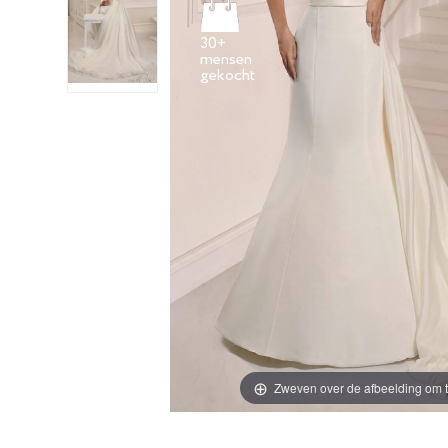
30+
mensen
Zweven over de afbeelding om t