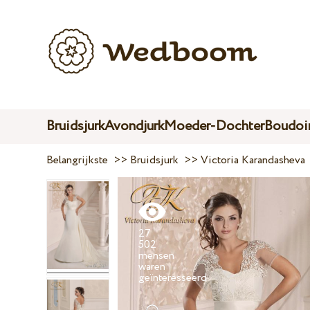
Bruidsjurk
Avondjurk
Moeder-Dochter
Boudoir
Belangrijkste
>>
Bruidsjurk
>>
Victoria Karandasheva
27
502
mensen
waren