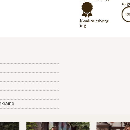
dag
Kwaliteitsborg
ing
ekraïne