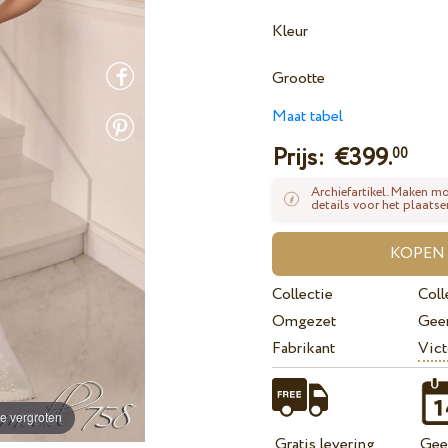
Kleur
Grootte
Maat tabel
Prijs: €
399.
00
Archiefartikel. Maken mo
details voor het plaatse
Collectie
Coll
Omgezet
Gee
Fabrikant
Vict
e vergroten
Gratis levering
Geef