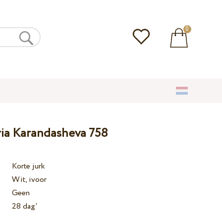
0
ria Karandasheva 758
Korte jurk
Wit, ivoor
Geen
28 dag'