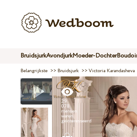
Bruidsjurk
Avondjurk
Moeder-Dochter
Boudoir
Belangrijkste
>>
Bruidsjurk
>>
Victoria Karandasheva
29
078
mensen
waren