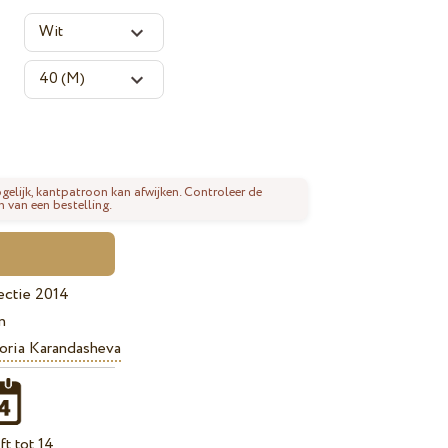
gelijk, kantpatroon kan afwijken. Controleer de
n van een bestelling.
ectie 2014
n
oria Karandasheva
t tot 14