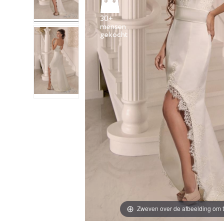
30+
mensen
Zweven over de afbeelding om t