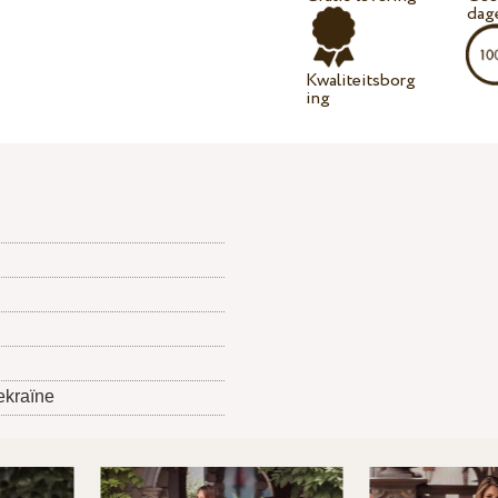
dag
Kwaliteitsborg
ing
ekraïne