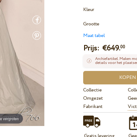
Kleur
Grootte
Maat tabel
Prijs: €
649.
00
Archiefartikel. Maken mo
details voor het plaatse
Collectie
Coll
Omgezet
Gee
Fabrikant
Vict
e vergroten
Gratis levering
Geef