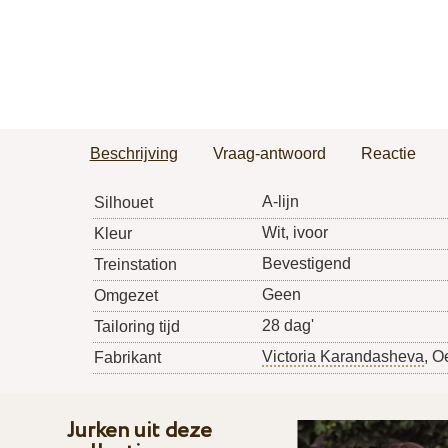
Beschrijving
Vraag-antwoord
Reactie
A-lijn
Silhouet
Wit, ivoor
Kleur
Bevestigend
Treinstation
Geen
Omgezet
28 dag'
Tailoring tijd
Victoria Karandasheva
, O
Fabrikant
Jurken uit deze