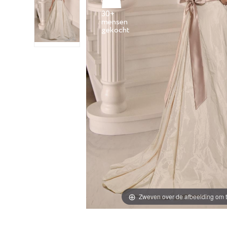
30+
mensen
Zweven over de afbeelding om t