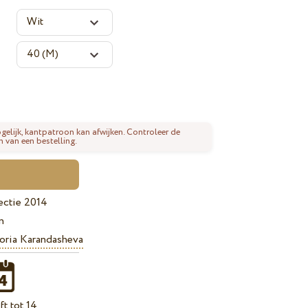
gelijk, kantpatroon kan afwijken. Controleer de
n van een bestelling.
ectie 2014
n
oria Karandasheva
t tot 14