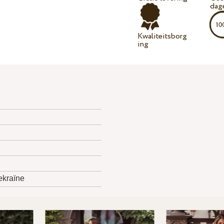
dag
Kwaliteitsborg
ing
ekraïne