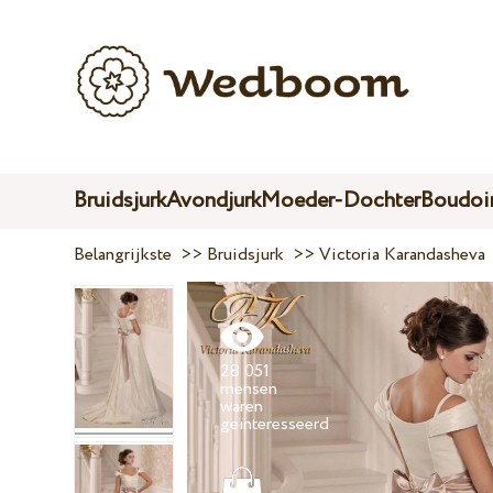
Bruidsjurk
Avondjurk
Moeder-Dochter
Boudoir
Belangrijkste
>>
Bruidsjurk
>>
Victoria Karandasheva
28 051
mensen
waren