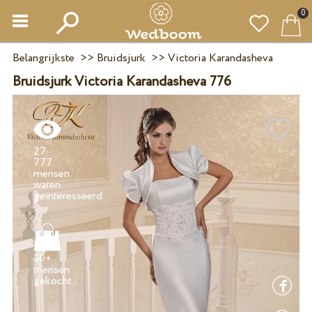
0
Belangrijkste
>>
Bruidsjurk
>>
Victoria Karandasheva
Bruidsjurk Victoria Karandasheva 776
27
777
mensen
waren
30+
mensen