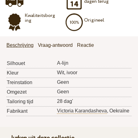
dagen terug
Kwaliteitsborg
Origineel
ing
Beschrijving
Vraag-antwoord
Reactie
A-lijn
Silhouet
Wit, ivoor
Kleur
Geen
Treinstation
Geen
Omgezet
28 dag'
Tailoring tijd
Victoria Karandasheva
, Oekraïne
Fabrikant