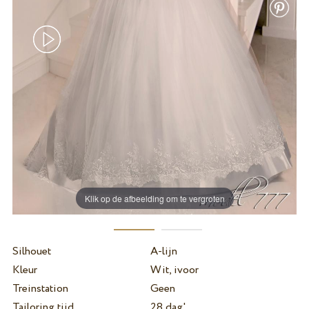
Klik op de afbeelding om te vergroten
Silhouet
A-lijn
Kleur
Wit, ivoor
Treinstation
Geen
Tailoring tijd
28 dag'