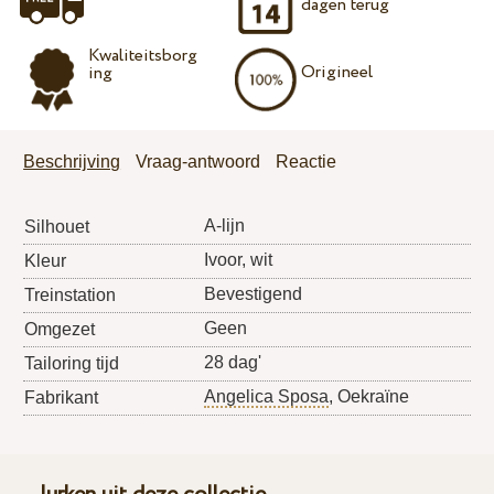
dagen terug
Kwaliteitsborg
Origineel
ing
Beschrijving
Vraag-antwoord
Reactie
A-lijn
Silhouet
Ivoor, wit
Kleur
Bevestigend
Treinstation
Geen
Omgezet
28 dag'
Tailoring tijd
Angelica Sposa
, Oekraïne
Fabrikant