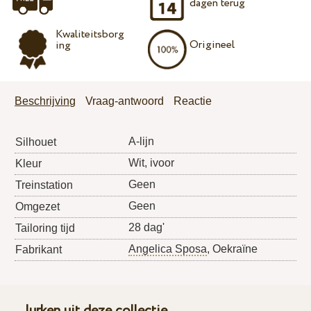
dagen terug
Kwaliteitsborg
Origineel
ing
Beschrijving
Vraag-antwoord
Reactie
A-lijn
Silhouet
Wit, ivoor
Kleur
Geen
Treinstation
Geen
Omgezet
28 dag'
Tailoring tijd
Angelica Sposa
, Oekraïne
Fabrikant
Jurken uit deze collectie