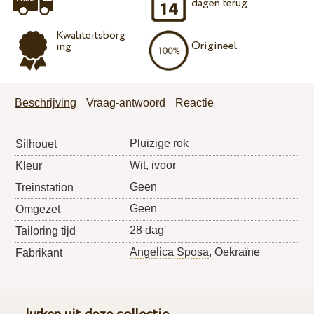
dagen terug
Kwaliteitsborg
Origineel
ing
Beschrijving
Vraag-antwoord
Reactie
Pluizige rok
Silhouet
Wit, ivoor
Kleur
Geen
Treinstation
Geen
Omgezet
28 dag'
Tailoring tijd
Angelica Sposa
, Oekraïne
Fabrikant