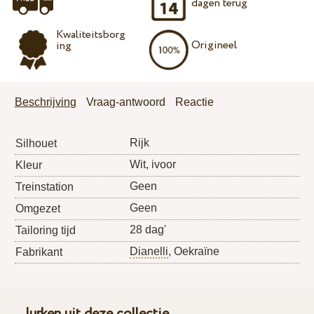
dagen terug
Kwaliteitsborg
Origineel
ing
Beschrijving
Vraag-antwoord
Reactie
Rijk
Silhouet
Wit, ivoor
Kleur
Geen
Treinstation
Geen
Omgezet
28 dag'
Tailoring tijd
Dianelli
, Oekraïne
Fabrikant
Jurken uit deze collectie