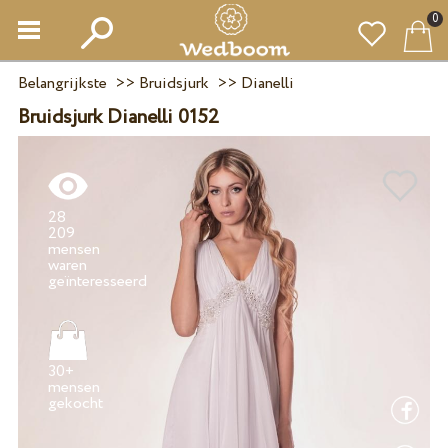
0
Belangrijkste
>>
Bruidsjurk
>>
Dianelli
Bruidsjurk Dianelli 0152
28
209
mensen
waren
30+
mensen