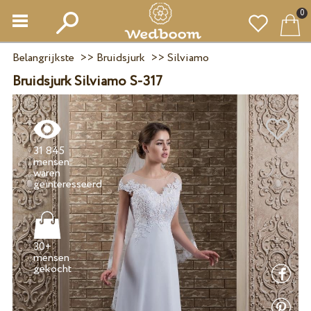
0
Belangrijkste
>>
Bruidsjurk
>>
Silviamo
Bruidsjurk Silviamo S-317
31 845
mensen
waren
30+
mensen