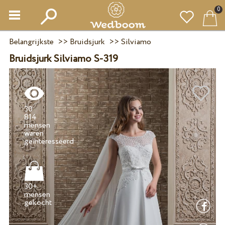
0
Belangrijkste
>>
Bruidsjurk
>>
Silviamo
Bruidsjurk Silviamo S-319
30
814
mensen
waren
30+
mensen