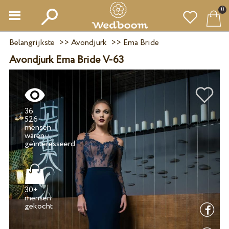
0
Belangrijkste
>>
Avondjurk
>>
Ema Bride
Avondjurk Ema Bride V-63
36
526
mensen
waren
30+
mensen