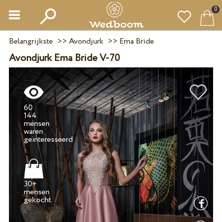
0
Belangrijkste
>>
Avondjurk
>>
Ema Bride
Avondjurk Ema Bride V-70
60
144
mensen
waren
30+
mensen