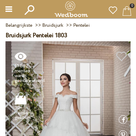
0
Belangrijkste
>>
Bruidsjurk
>>
Pentelei
Bruidsjurk Pentelei 1803
51 882
mensen
waren
30+
mensen