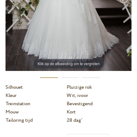
Klik op de afbeelding om te vergroten
Silhouet
Pluizige rok
Kleur
Wit, ivoor
Treinstation
Bevestigend
Mouw
Kort
Tailoring tijd
28 dag'