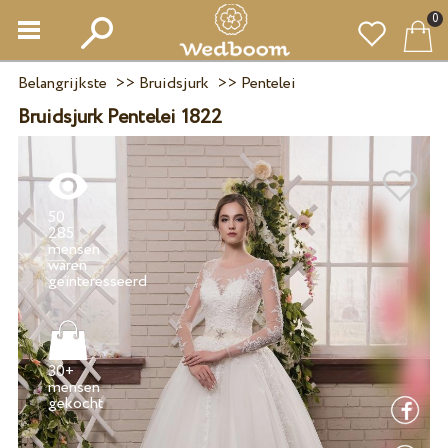
0
Belangrijkste
>>
Bruidsjurk
>>
Pentelei
Bruidsjurk Pentelei 1822
50
285
mensen
waren
30+
mensen