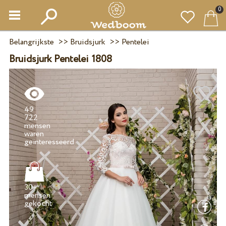
0
Belangrijkste
>>
Bruidsjurk
>>
Pentelei
Bruidsjurk Pentelei 1808
49
722
mensen
waren
30+
mensen