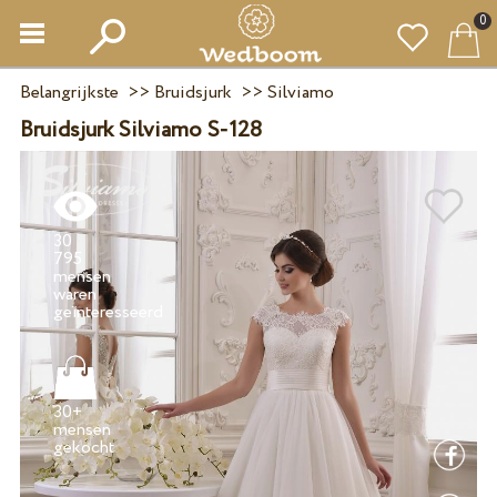
0
Belangrijkste
>>
Bruidsjurk
>>
Silviamo
Bruidsjurk Silviamo S-128
30
795
mensen
waren
30+
mensen