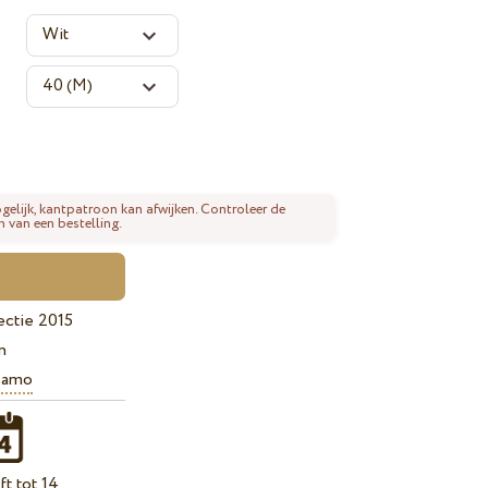
gelijk, kantpatroon kan afwijken. Controleer de
n van een bestelling.
ectie 2015
n
iamo
t tot 14