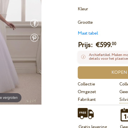
Kleur
Grootte
Maat tabel
Prijs: €
599.
00
Archiefartikel. Maken mo
details voor het plaatse
Collectie
Coll
Omgezet
Gee
e vergroten
Fabrikant
Silv
Gratis levering
Geef