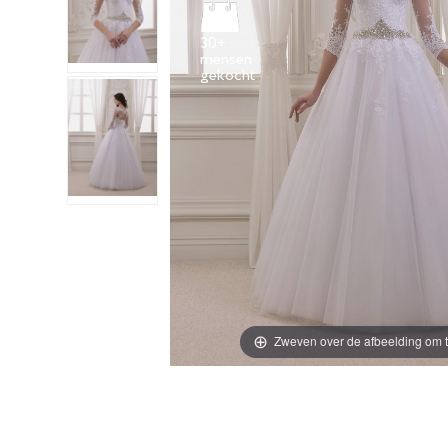
30+
mensen
Zweven over de afbeelding om t