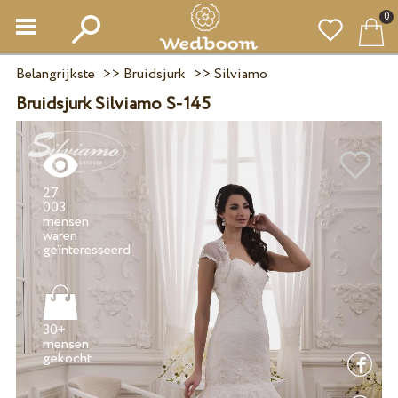
0
Belangrijkste
>>
Bruidsjurk
>>
Silviamo
Bruidsjurk Silviamo S-145
27
003
mensen
waren
30+
mensen