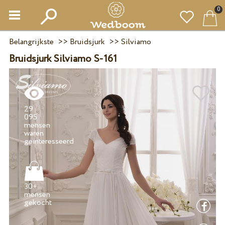
0
Belangrijkste
>>
Bruidsjurk
>>
Silviamo
Bruidsjurk Silviamo S-161
29
095
mensen
waren
30+
mensen