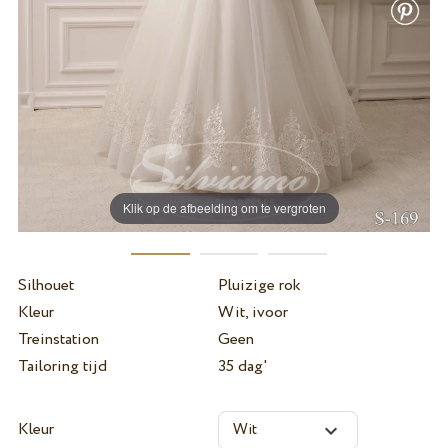
Klik op de afbeelding om te vergroten
Silhouet
Pluizige rok
Kleur
Wit, ivoor
Treinstation
Geen
Tailoring tijd
35 dag'
Kleur