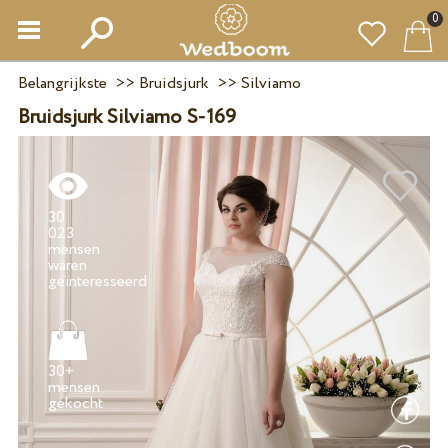
0
Belangrijkste
>>
Bruidsjurk
>>
Silviamo
Bruidsjurk Silviamo S-169
30
023
mensen
waren
30+
mensen