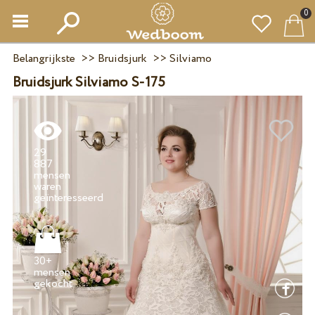
0
Belangrijkste
>>
Bruidsjurk
>>
Silviamo
Bruidsjurk Silviamo S-175
29
887
mensen
waren
30+
mensen