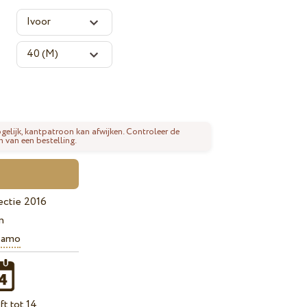
gelijk, kantpatroon kan afwijken. Controleer de
n van een bestelling.
ectie 2016
n
iamo
t tot 14