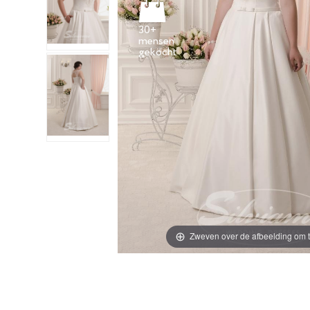
30+
mensen
Zweven over de afbeelding om t