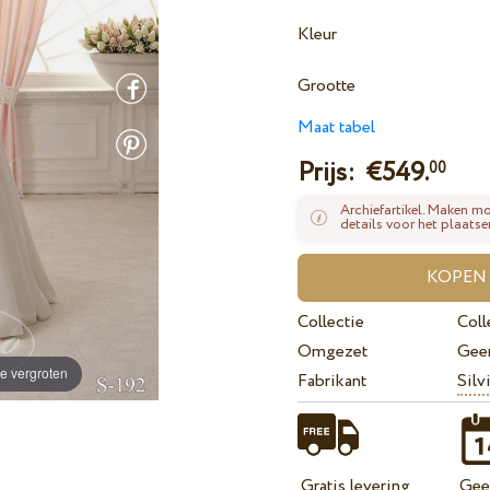
Kleur
Grootte
Maat tabel
Prijs: €
549.
00
Archiefartikel. Maken mo
details voor het plaatse
Collectie
Coll
Omgezet
Gee
e vergroten
Fabrikant
Silv
Gratis levering
Geef