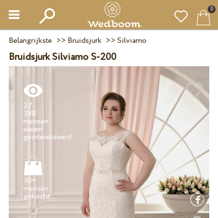
0
Belangrijkste
>>
Bruidsjurk
>>
Silviamo
Bruidsjurk Silviamo S-200
27
388
mensen
waren
30+
mensen