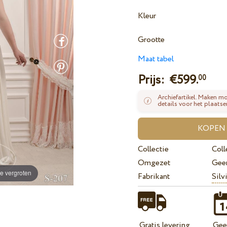
Kleur
Grootte
Maat tabel
Prijs: €
599.
00
Archiefartikel. Maken mo
details voor het plaatse
Collectie
Coll
Omgezet
Gee
e vergroten
Fabrikant
Silv
Gratis levering
Geef