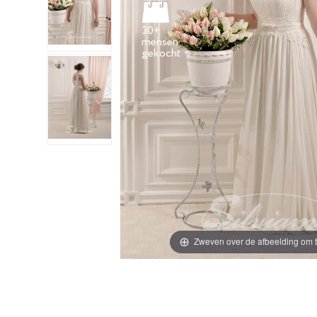
30+
mensen
Zweven over de afbeelding om t