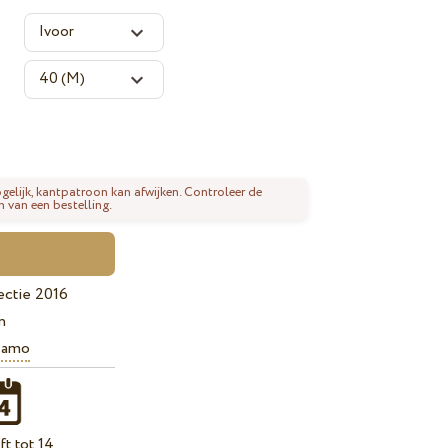
gelijk, kantpatroon kan afwijken. Controleer de
n van een bestelling.
ectie 2016
n
iamo
t tot 14