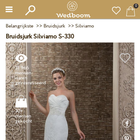
0
Belangrijkste
>>
Bruidsjurk
>>
Silviamo
Bruidsjurk Silviamo S-330
31 966
mensen
waren
30+
mensen